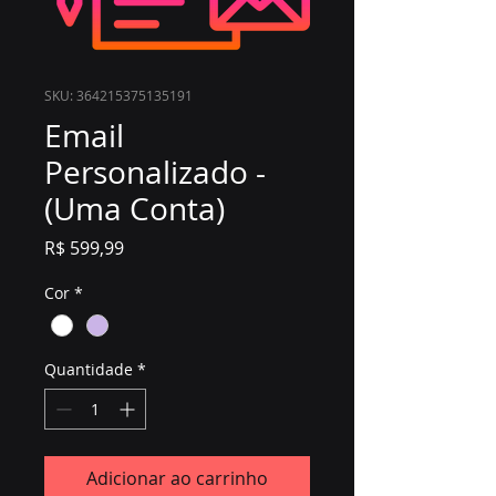
SKU: 364215375135191
Email
Personalizado -
(Uma Conta)
Preço
R$ 599,99
Cor
*
Quantidade
*
Adicionar ao carrinho